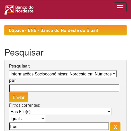
Skip
navigation
DSpace - BNB - Banco do Nordeste do Brasil
Pesquisar
Pesquisar:
por
Filtros correntes: