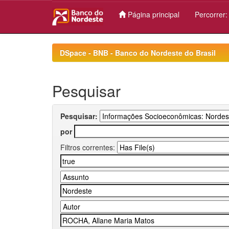
Página principal
Percorrer
Skip
navigation
DSpace - BNB - Banco do Nordeste do Brasil
Pesquisar
Pesquisar:
por
Filtros correntes: