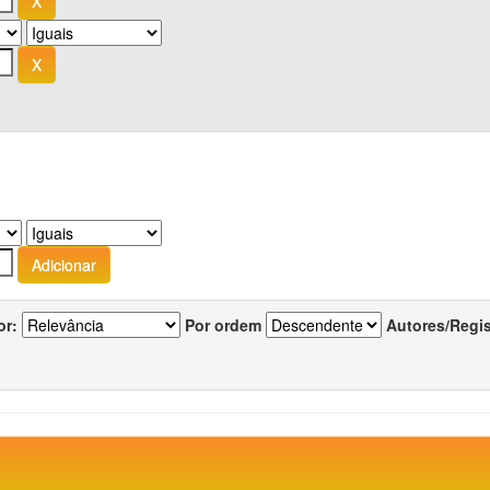
or:
Por ordem
Autores/Regi