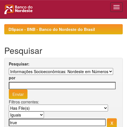
Skip
navigation
DSpace - BNB - Banco do Nordeste do Brasil
Pesquisar
Pesquisar:
por
Filtros correntes: