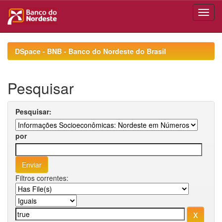
Skip
navigation
DSpace - BNB - Banco do Nordeste do Brasil
Pesquisar
Pesquisar:
por
Filtros correntes: