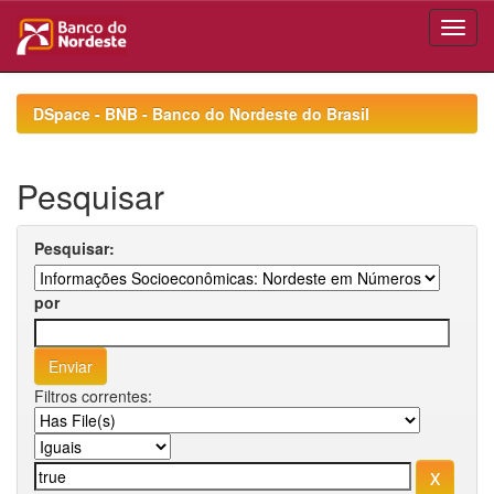
Skip
navigation
DSpace - BNB - Banco do Nordeste do Brasil
Pesquisar
Pesquisar:
por
Filtros correntes: