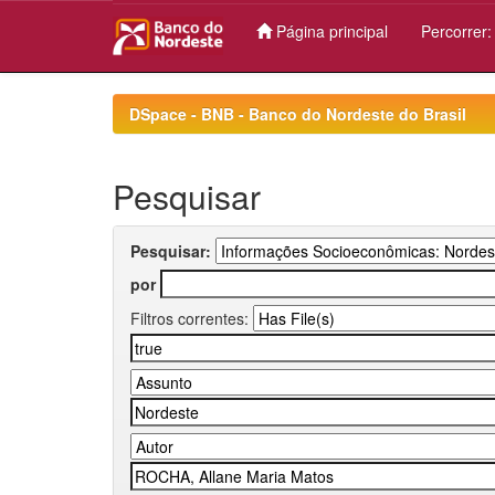
Página principal
Percorrer
Skip
navigation
DSpace - BNB - Banco do Nordeste do Brasil
Pesquisar
Pesquisar:
por
Filtros correntes: