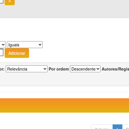
or:
Por ordem
Autores/Regi