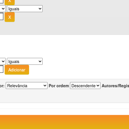
or:
Por ordem
Autores/Regi