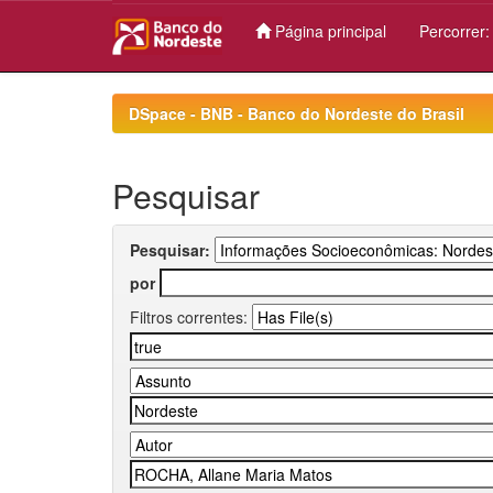
Página principal
Percorrer
Skip
navigation
DSpace - BNB - Banco do Nordeste do Brasil
Pesquisar
Pesquisar:
por
Filtros correntes: