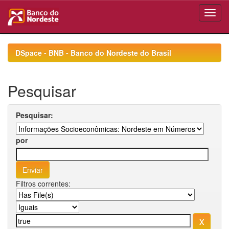
Skip
navigation
DSpace - BNB - Banco do Nordeste do Brasil
Pesquisar
Pesquisar:
por
Filtros correntes: