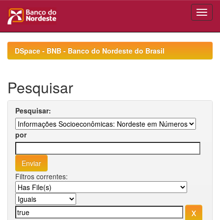
Skip
navigation
DSpace - BNB - Banco do Nordeste do Brasil
Pesquisar
Pesquisar:
por
Filtros correntes: