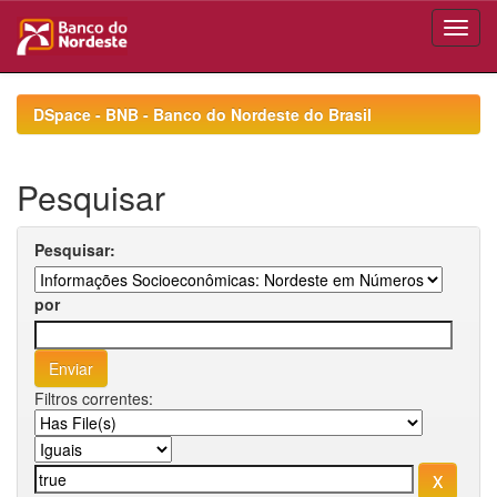
Skip
navigation
DSpace - BNB - Banco do Nordeste do Brasil
Pesquisar
Pesquisar:
por
Filtros correntes: