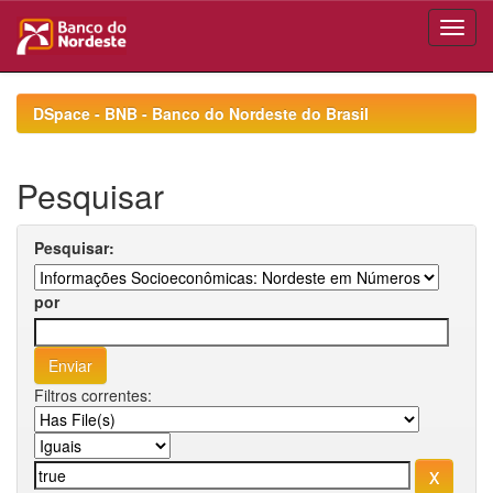
Skip
navigation
DSpace - BNB - Banco do Nordeste do Brasil
Pesquisar
Pesquisar:
por
Filtros correntes: