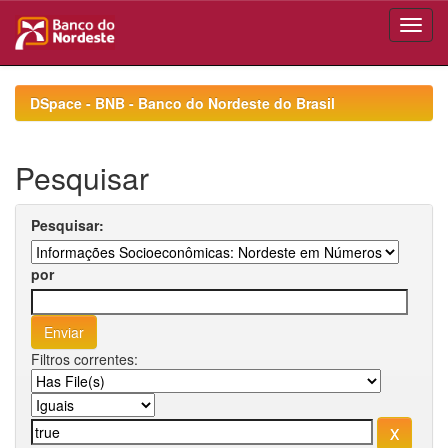
Skip
navigation
DSpace - BNB - Banco do Nordeste do Brasil
Pesquisar
Pesquisar:
por
Filtros correntes: