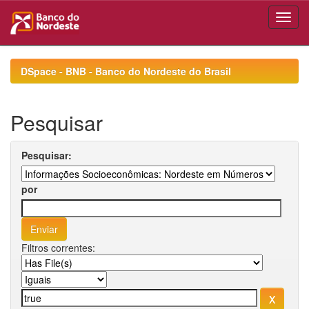
Skip
navigation
DSpace - BNB - Banco do Nordeste do Brasil
Pesquisar
Pesquisar:
por
Filtros correntes: