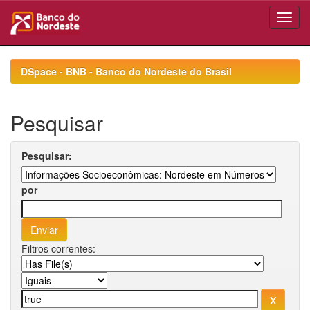
Skip
navigation
DSpace - BNB - Banco do Nordeste do Brasil
Pesquisar
Pesquisar:
por
Filtros correntes: