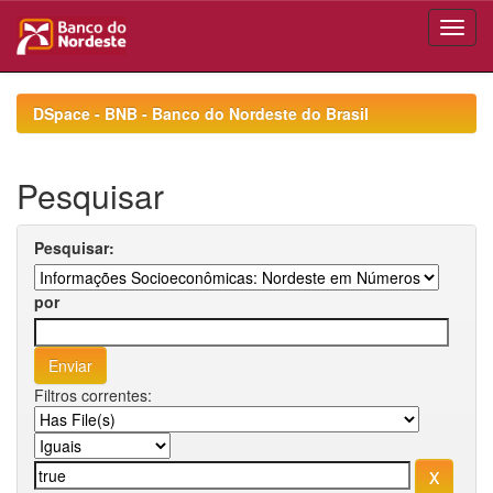
Skip
navigation
DSpace - BNB - Banco do Nordeste do Brasil
Pesquisar
Pesquisar:
por
Filtros correntes: