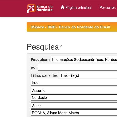
Página principal
Percorrer
Skip
navigation
DSpace - BNB - Banco do Nordeste do Brasil
Pesquisar
Pesquisar:
por
Filtros correntes: