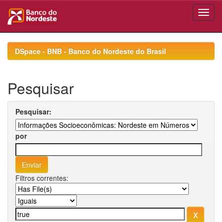
Skip
navigation
DSpace - BNB - Banco do Nordeste do Brasil
Pesquisar
Pesquisar:
por
Filtros correntes: