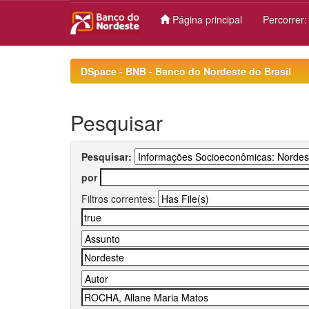
Página principal
Percorrer
Skip
navigation
DSpace - BNB - Banco do Nordeste do Brasil
Pesquisar
Pesquisar:
por
Filtros correntes: