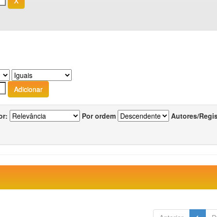
or:
Por ordem
Autores/Regi