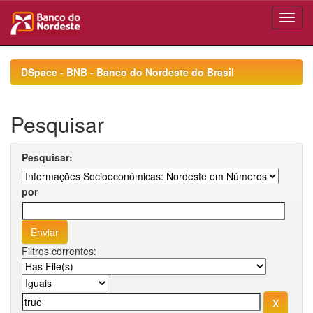
Skip
navigation
DSpace - BNB - Banco do Nordeste do Brasil
Pesquisar
Pesquisar:
por
Filtros correntes: