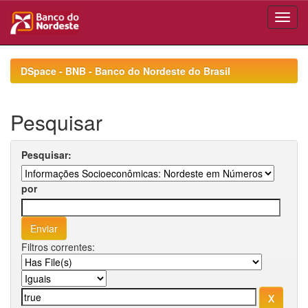
Skip
navigation
DSpace - BNB - Banco do Nordeste do Brasil
Pesquisar
Pesquisar:
por
Filtros correntes: