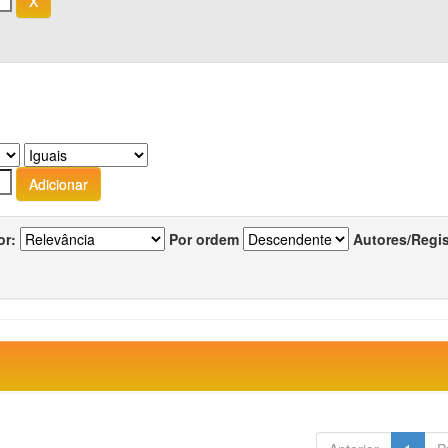
or:
Por ordem
Autores/Regi