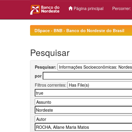
Página principal
Percorrer
Skip
navigation
DSpace - BNB - Banco do Nordeste do Brasil
Pesquisar
Pesquisar:
por
Filtros correntes: