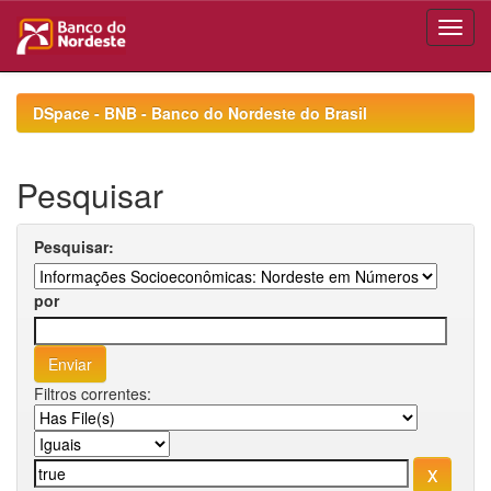
Skip
navigation
DSpace - BNB - Banco do Nordeste do Brasil
Pesquisar
Pesquisar:
por
Filtros correntes: