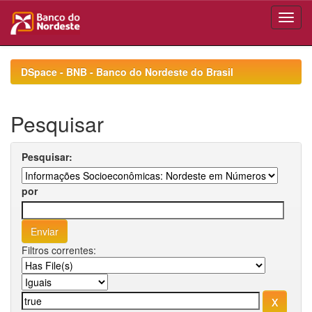
Skip
navigation
DSpace - BNB - Banco do Nordeste do Brasil
Pesquisar
Pesquisar:
por
Filtros correntes: