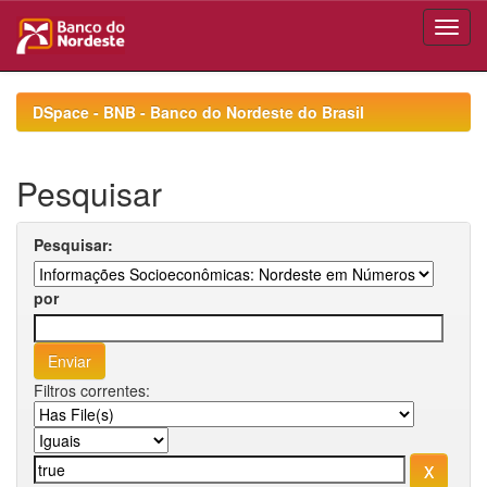
Skip
navigation
DSpace - BNB - Banco do Nordeste do Brasil
Pesquisar
Pesquisar:
por
Filtros correntes: