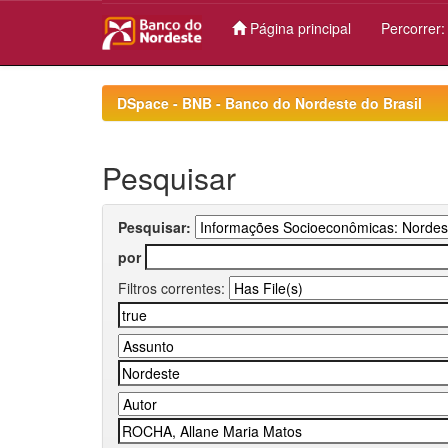
Página principal
Percorrer
Skip
navigation
DSpace - BNB - Banco do Nordeste do Brasil
Pesquisar
Pesquisar:
por
Filtros correntes: