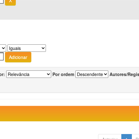
or:
Por ordem
Autores/Regi