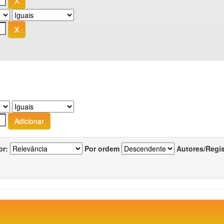
or:
Por ordem
Autores/Regi