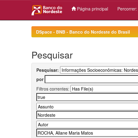
Página principal
Percorrer
Skip
navigation
DSpace - BNB - Banco do Nordeste do Brasil
Pesquisar
Pesquisar:
por
Filtros correntes: