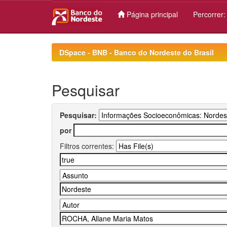
Página principal
Percorrer
Skip
navigation
DSpace - BNB - Banco do Nordeste do Brasil
Pesquisar
Pesquisar:
por
Filtros correntes: