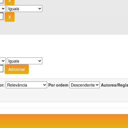
or:
Por ordem
Autores/Regi