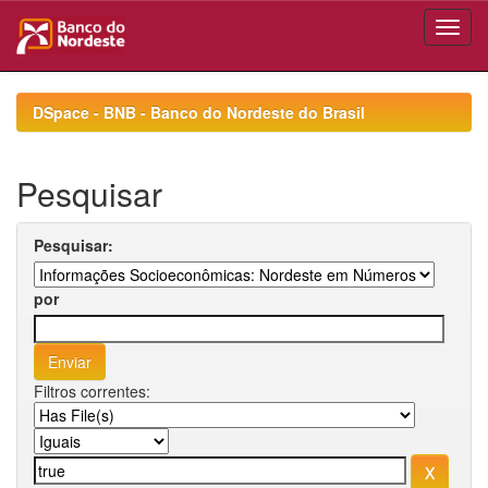
Skip
navigation
DSpace - BNB - Banco do Nordeste do Brasil
Pesquisar
Pesquisar:
por
Filtros correntes: