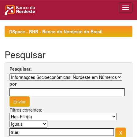
Skip
navigation
DSpace - BNB - Banco do Nordeste do Brasil
Pesquisar
Pesquisar:
por
Filtros correntes: