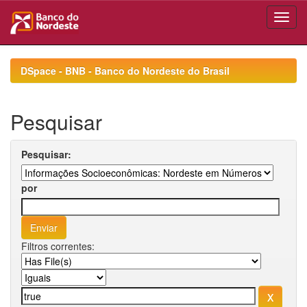
Skip
navigation
DSpace - BNB - Banco do Nordeste do Brasil
Pesquisar
Pesquisar:
por
Filtros correntes: