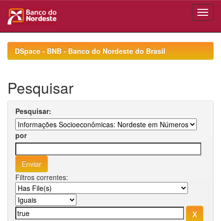
Skip
navigation
DSpace - BNB - Banco do Nordeste do Brasil
Pesquisar
Pesquisar:
por
Filtros correntes: