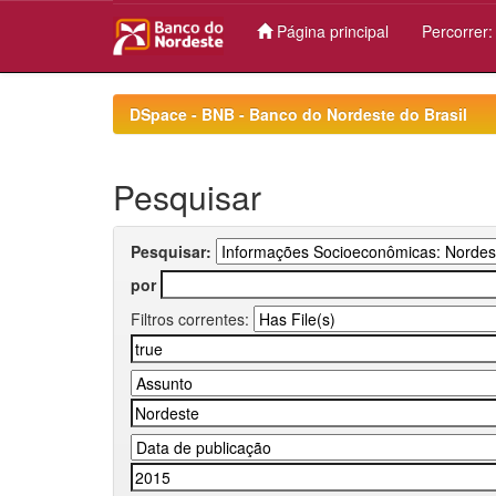
Página principal
Percorrer
Skip
navigation
DSpace - BNB - Banco do Nordeste do Brasil
Pesquisar
Pesquisar:
por
Filtros correntes: