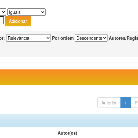
or:
Por ordem
Autores/Regi
Anterior
1
P
Autor(es)