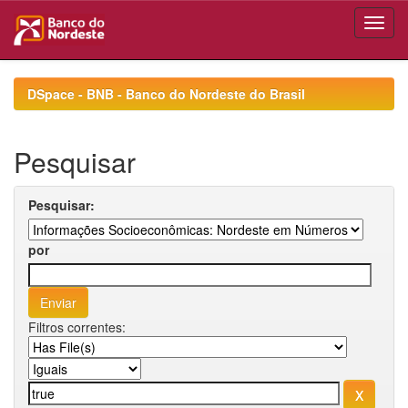
Skip
navigation
DSpace - BNB - Banco do Nordeste do Brasil
Pesquisar
Pesquisar:
por
Filtros correntes: