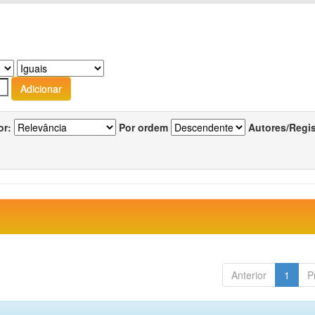
or:
Por ordem
Autores/Regi
Anterior
1
P