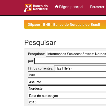
Página principal
Percorrer
Skip
navigation
DSpace - BNB - Banco do Nordeste do Brasil
Pesquisar
Pesquisar:
por
Filtros correntes: