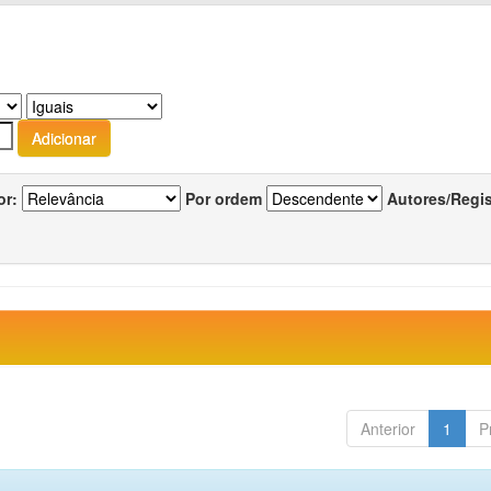
or:
Por ordem
Autores/Regi
Anterior
1
P