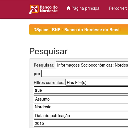
Página principal
Percorrer
Skip
navigation
DSpace - BNB - Banco do Nordeste do Brasil
Pesquisar
Pesquisar:
por
Filtros correntes: