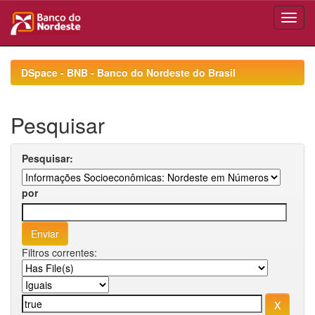
Skip
navigation
DSpace - BNB - Banco do Nordeste do Brasil
Pesquisar
Pesquisar:
por
Filtros correntes: