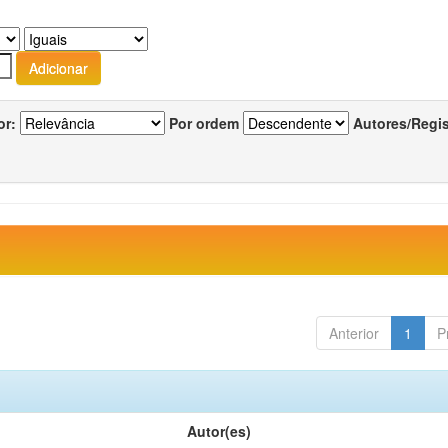
or:
Por ordem
Autores/Regi
Anterior
1
P
Autor(es)