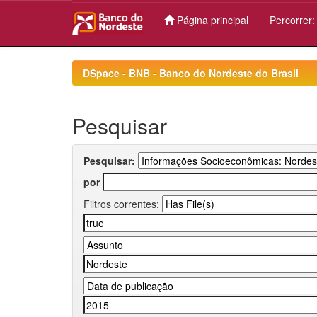
Página principal
Percorrer
Skip
navigation
DSpace - BNB - Banco do Nordeste do Brasil
Pesquisar
Pesquisar:
por
Filtros correntes: