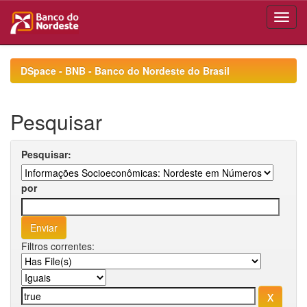
Skip
navigation
DSpace - BNB - Banco do Nordeste do Brasil
Pesquisar
Pesquisar:
por
Filtros correntes: