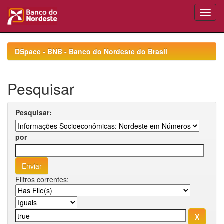
Skip
navigation
DSpace - BNB - Banco do Nordeste do Brasil
Pesquisar
Pesquisar:
por
Filtros correntes: