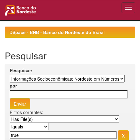
Skip
navigation
DSpace - BNB - Banco do Nordeste do Brasil
Pesquisar
Pesquisar:
por
Filtros correntes: