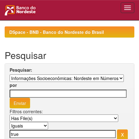
Skip
navigation
DSpace - BNB - Banco do Nordeste do Brasil
Pesquisar
Pesquisar:
por
Filtros correntes: