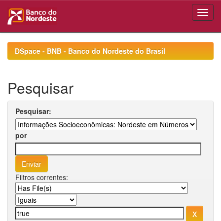
Skip
navigation
DSpace - BNB - Banco do Nordeste do Brasil
Pesquisar
Pesquisar:
por
Filtros correntes: