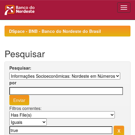
Skip
navigation
DSpace - BNB - Banco do Nordeste do Brasil
Pesquisar
Pesquisar:
por
Filtros correntes: