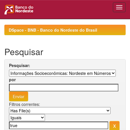
Skip
navigation
DSpace - BNB - Banco do Nordeste do Brasil
Pesquisar
Pesquisar:
por
Filtros correntes: