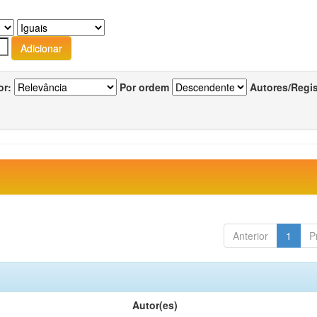
or:
Por ordem
Autores/Regi
Anterior
1
P
Autor(es)