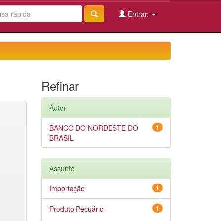
Entrar:
Refinar
Autor
BANCO DO NORDESTE DO
1
BRASIL
Assunto
Importação
1
Produto Pecuário
1