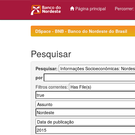
Página principal
Percorrer
Skip
navigation
DSpace - BNB - Banco do Nordeste do Brasil
Pesquisar
Pesquisar:
por
Filtros correntes: