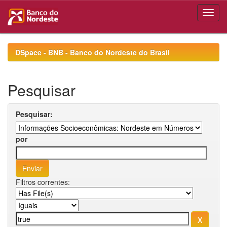
Skip
navigation
DSpace - BNB - Banco do Nordeste do Brasil
Pesquisar
Pesquisar:
por
Filtros correntes: