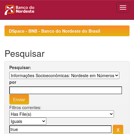
Skip
navigation
DSpace - BNB - Banco do Nordeste do Brasil
Pesquisar
Pesquisar:
por
Filtros correntes: