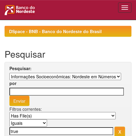
Skip
navigation
DSpace - BNB - Banco do Nordeste do Brasil
Pesquisar
Pesquisar:
por
Filtros correntes: