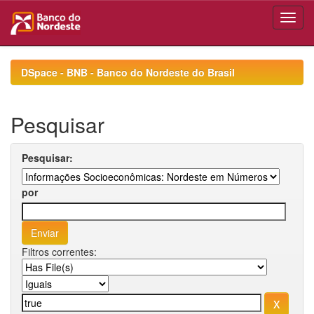
Skip
navigation
DSpace - BNB - Banco do Nordeste do Brasil
Pesquisar
Pesquisar:
por
Filtros correntes: