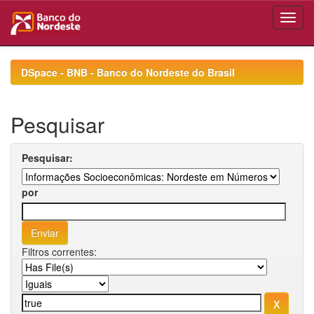
Skip
navigation
DSpace - BNB - Banco do Nordeste do Brasil
Pesquisar
Pesquisar:
por
Filtros correntes: